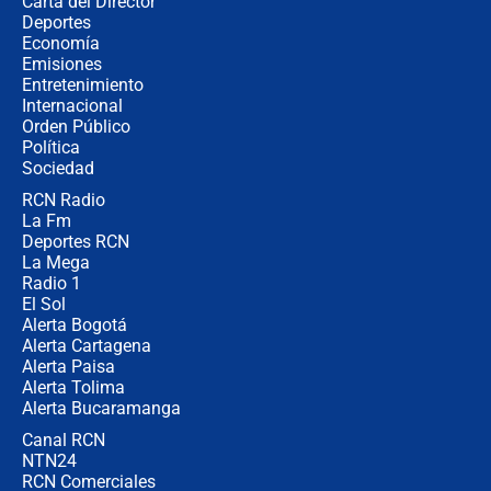
Carta del Director
Estratega de Abelardo de la Espriella
Deportes
revela cómo venció a la “casta
Economía
política” en campaña: “Estaba
Emisiones
completamente seguro”
Entretenimiento
Internacional
Alias ‘Calarcá’ habría pagado $60
Orden Público
millones al mes a un supuesto
Política
coronel para filtrar información del
Ejército
Sociedad
RCN Radio
Las razones para escoger al nuevo
La Fm
director de la Policía
Deportes RCN
La Mega
Radio 1
El Sol
Alerta Bogotá
Alerta Cartagena
Alerta Paisa
Alerta Tolima
Alerta Bucaramanga
Canal RCN
NTN24
RCN Comerciales