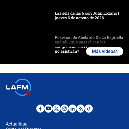
Las seis de las 6 con Juan Lozano |
jueves 6 de agosto de 2026
Posesión de Abelardo De La Espriella
en Cali: ¿qué pasará con los
congresistas del Pacto Histórico que
no asistirán?
Más videos
Álvaro Uribe asistirá a la posesión y
crece el pulso por la elección del
contralor
🔴 EN VIVO | Noticiero La FM con
Juan Lozano - 6 de agosto de 2026
¿Por qué De la Espriella gobernará
desde Barranquilla? Experto explica
la razón
Actualidad