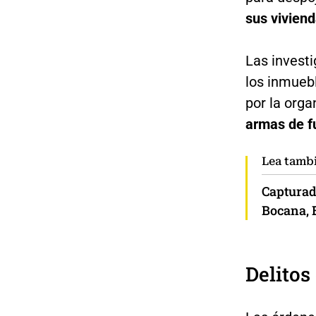
sus viviend
Las investi
los inmuebl
por la orga
armas de f
Lea tamb
Capturad
Bocana, 
Delitos