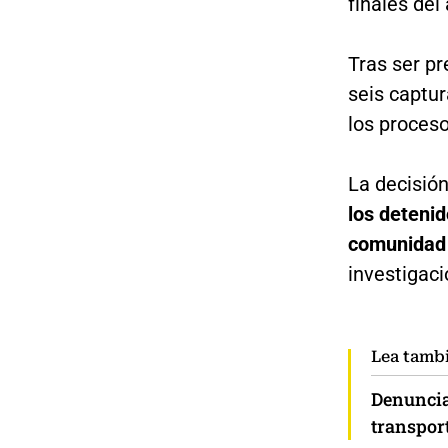
finales del
Tras ser pr
seis captu
los proceso
La decisió
los detenid
comunidad
investigaci
Lea tamb
Denuncia
transport