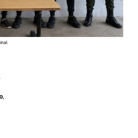
inal.
o
o
,