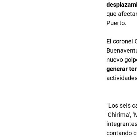
desplazami
que afecta
Puerto.
El coronel
Buenaventu
nuevo golpe
generar te
actividades
"Los seis c
'Chirima', '
integrantes
contando 