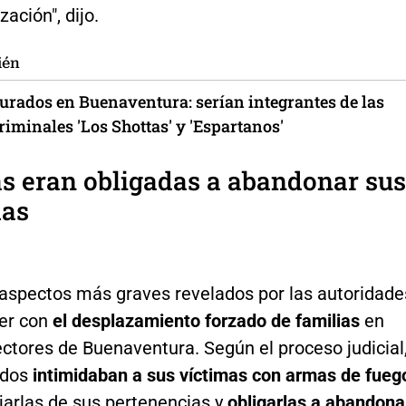
zación", dijo.
ién
turados en Buenaventura: serían integrantes de las
iminales 'Los Shottas' y 'Espartanos'
s eran obligadas a abandonar sus
das
 aspectos más graves revelados por las autoridade
ver con
el desplazamiento forzado de familias
en
ectores de Buenaventura. Según el proceso judicial
ados
intimidaban a sus víctimas con armas de fueg
jarlas de sus pertenencias y
obligarlas a abandona