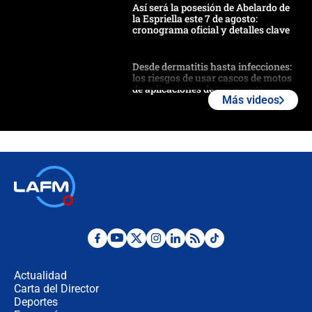
Así será la posesión de Abelardo de
la Espriella este 7 de agosto:
cronograma oficial y detalles clave
Desde dermatitis hasta infecciones:
los riesgos de usar cascos de motos
de aplicaciones de transporte
Más videos
¿Cómo comprar dólares desde el
celular? Requisitos, pasos y
recomendaciones
Las seis de las 6 con Juan Lozano |
jueves 6 de agosto de 2026
Posesión de Abelardo De La Espriella
en Cali: ¿qué pasará con los
congresistas del Pacto Histórico que
Actualidad
no asistirán?
Carta del Director
Álvaro Uribe asistirá a la posesión y
Deportes