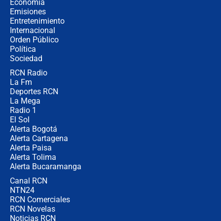
crece el pulso por la elección del
Economía
contralor
Emisiones
Entretenimiento
Internacional
🔴 EN VIVO | Noticiero La FM con
Orden Público
Juan Lozano - 6 de agosto de 2026
Política
Sociedad
RCN Radio
¿Por qué De la Espriella gobernará
La Fm
desde Barranquilla? Experto explica
la razón
Deportes RCN
La Mega
Radio 1
El Sol
Alerta Bogotá
Alerta Cartagena
Alerta Paisa
Alerta Tolima
Alerta Bucaramanga
Canal RCN
NTN24
RCN Comerciales
RCN Novelas
Noticias RCN