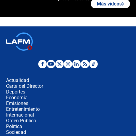
Más videos
¿La posesión de Abelardo De la
Espriella en Cali inicia la
descentralización en Colombia? Esto
respondió el alcalde Eder
Así será la posesión de Abelardo de
la Espriella este 7 de agosto:
cronograma oficial y detalles clave
Desde dermatitis hasta infecciones:
los riesgos de usar cascos de motos
de aplicaciones de transporte
Actualidad
Carta del Director
¿Cómo comprar dólares desde el
Deportes
celular? Requisitos, pasos y
Economía
recomendaciones
Emisiones
Entretenimiento
Internacional
Las seis de las 6 con Juan Lozano |
Orden Público
jueves 6 de agosto de 2026
Política
Sociedad