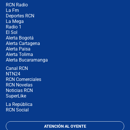
RCN Radio
Posesión de Abelardo De La Espriella
La Fm
en Cali: ¿qué pasará con los
congresistas del Pacto Histórico que
Deportes RCN
no asistirán?
La Mega
Radio 1
El Sol
Alerta Bogotá
Alerta Cartagena
Alerta Paisa
Alerta Tolima
Alerta Bucaramanga
Canal RCN
NTN24
RCN Comerciales
RCN Novelas
Noticias RCN
SuperLike
La República
RCN Social
ATENCIÓN AL OYENTE