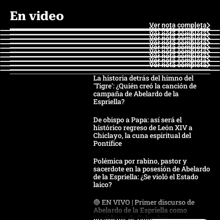
En video
Ver nota completa
Ver nota completa
Ver nota completa
Ver nota completa
Ver nota completa
Ver nota completa
Ver nota completa
Ver nota completa
Ver nota completa
Ver nota completa
La historia detrás del himno del
'Tigre': ¿Quién creó la canción de
campaña de Abelardo de la
Espriella?
De obispo a Papa: así será el
histórico regreso de León XIV a
Chiclayo, la cuna espiritual del
Pontífice
Polémica por rabino, pastor y
sacerdote en la posesión de Abelardo
de la Espriella: ¿Se violó el Estado
laico?
🔴 EN VIVO | Primer discurso de
Abelardo de la Espriella como
presidente de Colombia