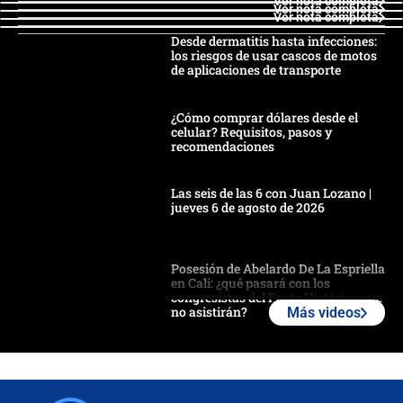
Ver nota completa
Ver nota completa
Ver nota completa
Desde dermatitis hasta infecciones:
los riesgos de usar cascos de motos
de aplicaciones de transporte
¿Cómo comprar dólares desde el
celular? Requisitos, pasos y
recomendaciones
Las seis de las 6 con Juan Lozano |
jueves 6 de agosto de 2026
Posesión de Abelardo De La Espriella
en Cali: ¿qué pasará con los
congresistas del Pacto Histórico que
no asistirán?
Más videos
Álvaro Uribe asistirá a la posesión y
crece el pulso por la elección del
contralor