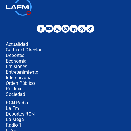
🔴 EN VIVO | Noticiero La FM con
Juan Lozano - 6 de agosto de 2026
¿Por qué De la Espriella gobernará
desde Barranquilla? Experto explica
la razón
Actualidad
Carta del Director
Estratega de Abelardo de la Espriella
Deportes
revela cómo venció a la “casta
Economía
política” en campaña: “Estaba
Emisiones
completamente seguro”
Entretenimiento
Internacional
Alias ‘Calarcá’ habría pagado $60
Orden Público
millones al mes a un supuesto
Política
coronel para filtrar información del
Ejército
Sociedad
RCN Radio
Las razones para escoger al nuevo
La Fm
director de la Policía
Deportes RCN
La Mega
Radio 1
El Sol