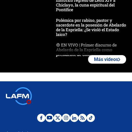
histórico regreso de León XIV a
Chiclayo, la cuna espiritual del
Pontífice
Polémica por rabino, pastor y
sacerdote en la posesión de Abelardo
de la Espriella: ¿Se violó el Estado
laico?
🔴 EN VIVO | Primer discurso de
Abelardo de la Espriella como
presidente de Colombia
Más videos
¿La posesión de Abelardo De la
Espriella en Cali inicia la
descentralización en Colombia? Esto
respondió el alcalde Eder
Así será la posesión de Abelardo de
la Espriella este 7 de agosto:
cronograma oficial y detalles clave
Desde dermatitis hasta infecciones:
los riesgos de usar cascos de motos
de aplicaciones de transporte