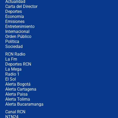
Actualidad
Carta del Director
¿Cómo comprar dólares desde el
Deportes
celular? Requisitos, pasos y
Economía
recomendaciones
Emisiones
Entretenimiento
Internacional
Las seis de las 6 con Juan Lozano |
Orden Público
jueves 6 de agosto de 2026
Política
Sociedad
RCN Radio
Posesión de Abelardo De La Espriella
La Fm
en Cali: ¿qué pasará con los
congresistas del Pacto Histórico que
Deportes RCN
no asistirán?
La Mega
Radio 1
El Sol
Alerta Bogotá
Alerta Cartagena
Alerta Paisa
Alerta Tolima
Alerta Bucaramanga
Canal RCN
NTN24