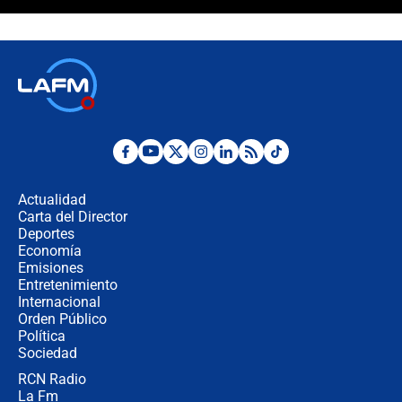
¿La posesión de Abelardo De la
Espriella en Cali inicia la
descentralización en Colombia? Esto
respondió el alcalde Eder
Así será la posesión de Abelardo de
la Espriella este 7 de agosto:
cronograma oficial y detalles clave
Desde dermatitis hasta infecciones:
los riesgos de usar cascos de motos
de aplicaciones de transporte
Actualidad
Carta del Director
¿Cómo comprar dólares desde el
Deportes
celular? Requisitos, pasos y
Economía
recomendaciones
Emisiones
Entretenimiento
Internacional
Las seis de las 6 con Juan Lozano |
Orden Público
jueves 6 de agosto de 2026
Política
Sociedad
RCN Radio
Posesión de Abelardo De La Espriella
La Fm
en Cali: ¿qué pasará con los