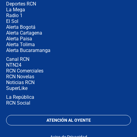
congresistas del Pacto Histórico que
Deportes RCN
no asistirán?
La Mega
Radio 1
El Sol
Alerta Bogotá
Alerta Cartagena
Alerta Paisa
Alerta Tolima
Alerta Bucaramanga
Canal RCN
NTN24
RCN Comerciales
RCN Novelas
Noticias RCN
SuperLike
La República
RCN Social
ATENCIÓN AL OYENTE
Aviso de Privacidad