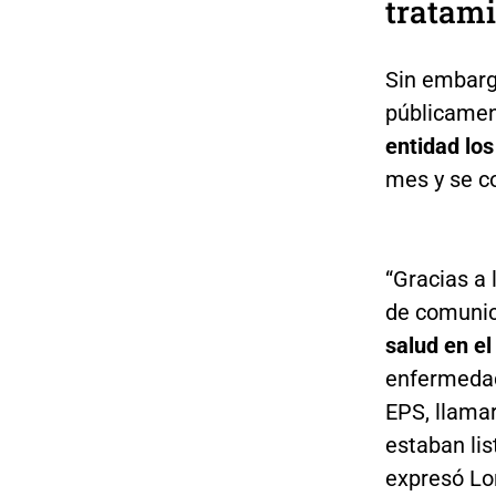
tratam
Sin embarg
públicamen
entidad los
mes y se c
“Gracias a 
de comuni
salud en el
enfermedad
EPS, llama
estaban li
expresó Lo