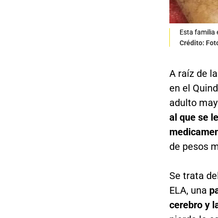
Esta familia
Crédito: Fot
A raíz de l
en el Quind
adulto may
al que se l
medicamen
de pesos m
Se trata d
ELA, una
pa
cerebro y l