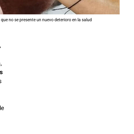
 que no se presente un nuevo deterioro en la salud
,
,
os
s
de