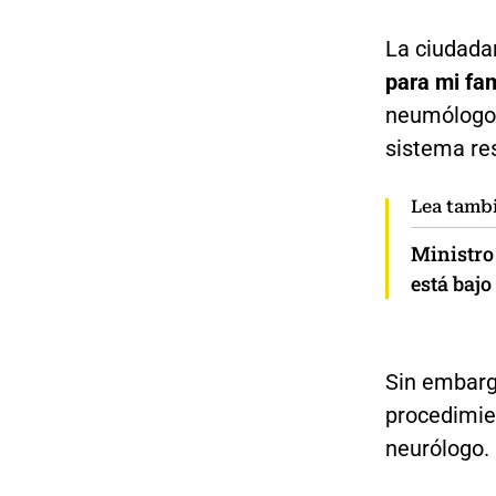
La ciudada
para mi fam
neumólogo 
sistema res
Lea tamb
Ministro 
está bajo
Sin embarg
procedimien
neurólogo.