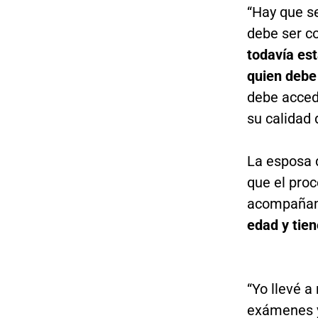
“Hay que se
debe ser c
todavía est
quien debe
debe acced
su calidad 
La esposa 
que el pro
acompañam
edad y tie
“Yo llevé 
exámenes y