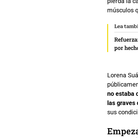
pierda la c
músculos q
Lea tamb
Refuerza
por hech
Lorena Suá
públicamen
no estaba 
las graves
sus condic
Empeza