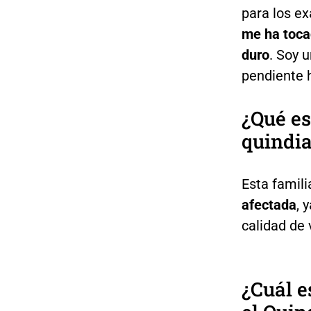
para los e
me ha toca
duro
. Soy 
pendiente 
¿Qué es
quindi
Esta famili
afectada
, 
calidad de 
¿Cuál e