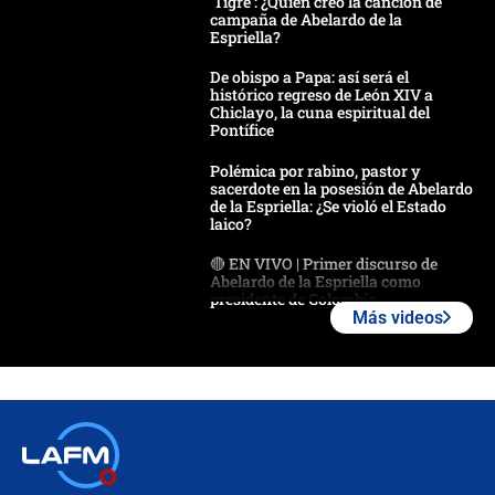
'Tigre': ¿Quién creó la canción de
campaña de Abelardo de la
Espriella?
De obispo a Papa: así será el
histórico regreso de León XIV a
Chiclayo, la cuna espiritual del
Pontífice
Polémica por rabino, pastor y
sacerdote en la posesión de Abelardo
de la Espriella: ¿Se violó el Estado
laico?
🔴 EN VIVO | Primer discurso de
Abelardo de la Espriella como
presidente de Colombia
Más videos
¿La posesión de Abelardo De la
Espriella en Cali inicia la
descentralización en Colombia? Esto
respondió el alcalde Eder
Así será la posesión de Abelardo de
la Espriella este 7 de agosto:
cronograma oficial y detalles clave