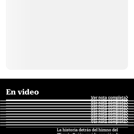
En video
Ver nota completa
Ver nota completa
Ver nota completa
Ver nota completa
Ver nota completa
Ver nota completa
Ver nota completa
Ver nota completa
Ver nota completa
Ver nota completa
La historia detrás del himno del