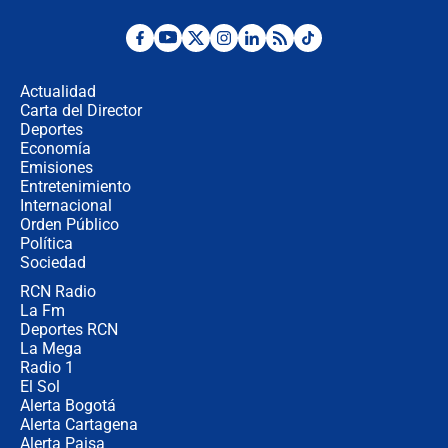
Desde dermatitis hasta infecciones:
los riesgos de usar cascos de motos
de aplicaciones de transporte
Actualidad
Carta del Director
¿Cómo comprar dólares desde el
Deportes
celular? Requisitos, pasos y
Economía
recomendaciones
Emisiones
Entretenimiento
Internacional
Las seis de las 6 con Juan Lozano |
Orden Público
jueves 6 de agosto de 2026
Política
Sociedad
RCN Radio
Posesión de Abelardo De La Espriella
La Fm
en Cali: ¿qué pasará con los
congresistas del Pacto Histórico que
Deportes RCN
no asistirán?
La Mega
Radio 1
El Sol
Alerta Bogotá
Alerta Cartagena
Alerta Paisa