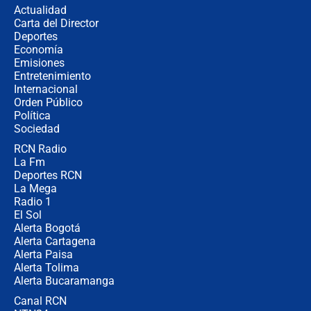
Actualidad
Carta del Director
¿Cómo comprar dólares desde el
Deportes
celular? Requisitos, pasos y
Economía
recomendaciones
Emisiones
Entretenimiento
Internacional
Las seis de las 6 con Juan Lozano |
Orden Público
jueves 6 de agosto de 2026
Política
Sociedad
RCN Radio
Posesión de Abelardo De La Espriella
La Fm
en Cali: ¿qué pasará con los
congresistas del Pacto Histórico que
Deportes RCN
no asistirán?
La Mega
Radio 1
El Sol
Alerta Bogotá
Alerta Cartagena
Alerta Paisa
Alerta Tolima
Alerta Bucaramanga
Canal RCN