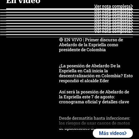
En video
Ver nota completa
Ver nota completa
Ver nota completa
Ver nota completa
Ver nota completa
Ver nota completa
Ver nota completa
Ver nota completa
Ver nota completa
Ver nota completa
🔴 EN VIVO | Primer discurso de
Abelardo de la Espriella como
presidente de Colombia
¿La posesión de Abelardo De la
Espriella en Cali inicia la
descentralización en Colombia? Esto
respondió el alcalde Eder
Así será la posesión de Abelardo de
la Espriella este 7 de agosto:
cronograma oficial y detalles clave
Desde dermatitis hasta infecciones:
los riesgos de usar cascos de motos
de aplicaciones de transporte
Más videos