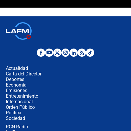
¿Cómo comprar dólares desde el
celular? Requisitos, pasos y
recomendaciones
Las seis de las 6 con Juan Lozano |
jueves 6 de agosto de 2026
Posesión de Abelardo De La Espriella
en Cali: ¿qué pasará con los
congresistas del Pacto Histórico que
Actualidad
no asistirán?
Carta del Director
Álvaro Uribe asistirá a la posesión y
Deportes
crece el pulso por la elección del
Economía
contralor
Emisiones
Entretenimiento
Internacional
🔴 EN VIVO | Noticiero La FM con
Orden Público
Juan Lozano - 6 de agosto de 2026
Política
Sociedad
RCN Radio
¿Por qué De la Espriella gobernará