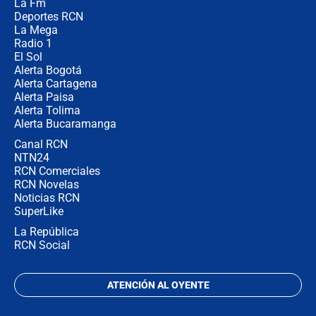
La Fm
desde Barranquilla? Experto explica
la razón
Deportes RCN
La Mega
Radio 1
El Sol
Alerta Bogotá
Alerta Cartagena
Alerta Paisa
Alerta Tolima
Alerta Bucaramanga
Canal RCN
NTN24
RCN Comerciales
RCN Novelas
Noticias RCN
SuperLike
La República
RCN Social
ATENCIÓN AL OYENTE