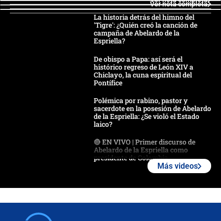
Ver nota completa
La historia detrás del himno del
'Tigre': ¿Quién creó la canción de
campaña de Abelardo de la
Espriella?
De obispo a Papa: así será el
histórico regreso de León XIV a
Chiclayo, la cuna espiritual del
Pontífice
Polémica por rabino, pastor y
sacerdote en la posesión de Abelardo
de la Espriella: ¿Se violó el Estado
laico?
🔴 EN VIVO | Primer discurso de
Abelardo de la Espriella como
presidente de Colombia
Más videos
¿La posesión de Abelardo De la
Espriella en Cali inicia la
descentralización en Colombia? Esto
respondió el alcalde Eder