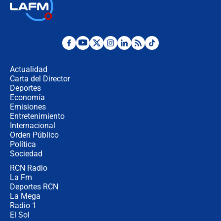
Así será la posesión de Abelardo de
la Espriella este 7 de agosto:
cronograma oficial y detalles clave
Desde dermatitis hasta infecciones:
los riesgos de usar cascos de motos
de aplicaciones de transporte
Actualidad
Carta del Director
¿Cómo comprar dólares desde el
Deportes
celular? Requisitos, pasos y
Economía
recomendaciones
Emisiones
Entretenimiento
Internacional
Las seis de las 6 con Juan Lozano |
Orden Público
jueves 6 de agosto de 2026
Política
Sociedad
RCN Radio
Posesión de Abelardo De La Espriella
La Fm
en Cali: ¿qué pasará con los
congresistas del Pacto Histórico que
Deportes RCN
no asistirán?
La Mega
Radio 1
El Sol