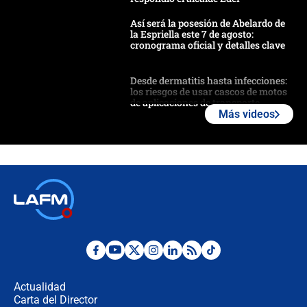
Así será la posesión de Abelardo de
la Espriella este 7 de agosto:
cronograma oficial y detalles clave
Desde dermatitis hasta infecciones:
los riesgos de usar cascos de motos
de aplicaciones de transporte
Más videos
¿Cómo comprar dólares desde el
celular? Requisitos, pasos y
recomendaciones
Las seis de las 6 con Juan Lozano |
jueves 6 de agosto de 2026
Posesión de Abelardo De La Espriella
en Cali: ¿qué pasará con los
congresistas del Pacto Histórico que
Actualidad
no asistirán?
Carta del Director