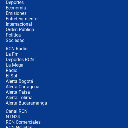
Álvaro Uribe asistirá a la posesión y
Deportes
crece el pulso por la elección del
Economía
contralor
Emisiones
Entretenimiento
Internacional
🔴 EN VIVO | Noticiero La FM con
Orden Público
Juan Lozano - 6 de agosto de 2026
Política
Sociedad
RCN Radio
¿Por qué De la Espriella gobernará
La Fm
desde Barranquilla? Experto explica
la razón
Deportes RCN
La Mega
Radio 1
El Sol
Alerta Bogotá
Alerta Cartagena
Alerta Paisa
Alerta Tolima
Alerta Bucaramanga
Canal RCN
NTN24
RCN Comerciales
RCN Novelas