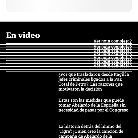
En video
Ver nota completa
Ver nota completa
Ver nota completa
Ver nota completa
Ver nota completa
Ver nota completa
Ver nota completa
Ver nota completa
Ver nota completa
Ver nota completa
¿Por qué trasladaron desde Itagüí a
jefes criminales ligados a la Paz
Total de Petro?: Las razones que
motivaron la decisión
Estas son las medidas que puede
tomar Abelardo de la Espriella sin
necesidad de pasar por el Congreso
La historia detrás del himno del
'Tigre': ¿Quién creó la canción de
campaña de Abelardo de la