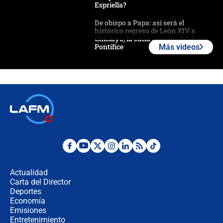
Espriella?
De obispo a Papa: así será el
histórico regreso de León XIV a
Chiclayo, la cuna espiritual del
Pontífice
Más videos
Polémica por rabino, pastor y
sacerdote en la posesión de Abelardo
de la Espriella: ¿Se violó el Estado
laico?
🔴 EN VIVO | Primer discurso de
Abelardo de la Espriella como
presidente de Colombia
¿La posesión de Abelardo De la
Espriella en Cali inicia la
descentralización en Colombia? Esto
Actualidad
respondió el alcalde Eder
Carta del Director
Así será la posesión de Abelardo de
Deportes
la Espriella este 7 de agosto:
Economía
cronograma oficial y detalles clave
Emisiones
Entretenimiento