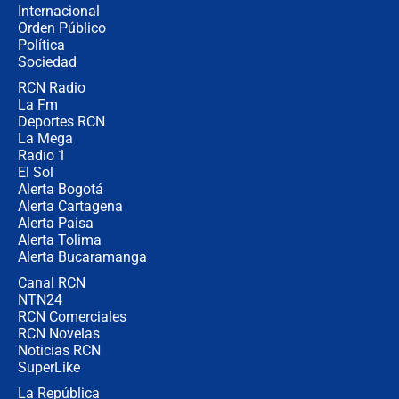
Internacional
Desde dermatitis hasta infecciones:
Orden Público
los riesgos de usar cascos de motos
Política
de aplicaciones de transporte
Sociedad
RCN Radio
¿Cómo comprar dólares desde el
La Fm
celular? Requisitos, pasos y
recomendaciones
Deportes RCN
La Mega
Radio 1
El Sol
Alerta Bogotá
Alerta Cartagena
Alerta Paisa
Alerta Tolima
Alerta Bucaramanga
Canal RCN
NTN24
RCN Comerciales
RCN Novelas
Noticias RCN
SuperLike
La República