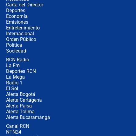
Carta del Director
Estratega de Abelardo de la Espriella
Deportes
revela cómo venció a la “casta
Economía
política” en campaña: “Estaba
Emisiones
completamente seguro”
Entretenimiento
Internacional
Alias ‘Calarcá’ habría pagado $60
Orden Público
millones al mes a un supuesto
Política
coronel para filtrar información del
Ejército
Sociedad
RCN Radio
Las razones para escoger al nuevo
La Fm
director de la Policía
Deportes RCN
La Mega
Radio 1
El Sol
Alerta Bogotá
Alerta Cartagena
Alerta Paisa
Alerta Tolima
Alerta Bucaramanga
Canal RCN
NTN24