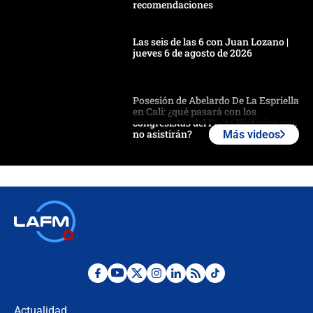
recomendaciones
Las seis de las 6 con Juan Lozano |
jueves 6 de agosto de 2026
Posesión de Abelardo De La Espriella
en Cali: ¿qué pasará con los
congresistas del Pacto Histórico que
no asistirán?
Más videos
Álvaro Uribe asistirá a la posesión y
crece el pulso por la elección del
contralor
🔴 EN VIVO | Noticiero La FM con
Juan Lozano - 6 de agosto de 2026
¿Por qué De la Espriella gobernará
desde Barranquilla? Experto explica
la razón
Actualidad