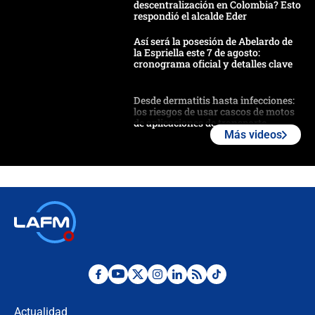
descentralización en Colombia? Esto
respondió el alcalde Eder
Así será la posesión de Abelardo de
la Espriella este 7 de agosto:
cronograma oficial y detalles clave
Desde dermatitis hasta infecciones:
los riesgos de usar cascos de motos
de aplicaciones de transporte
Más videos
¿Cómo comprar dólares desde el
celular? Requisitos, pasos y
recomendaciones
Las seis de las 6 con Juan Lozano |
jueves 6 de agosto de 2026
Posesión de Abelardo De La Espriella
en Cali: ¿qué pasará con los
congresistas del Pacto Histórico que
Actualidad
no asistirán?