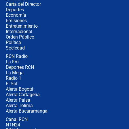
Carta del Director
Álvaro Uribe asistirá a la posesión y
Deportes
crece el pulso por la elección del
Economía
contralor
Emisiones
Entretenimiento
Internacional
🔴 EN VIVO | Noticiero La FM con
Orden Público
Juan Lozano - 6 de agosto de 2026
Política
Sociedad
RCN Radio
¿Por qué De la Espriella gobernará
La Fm
desde Barranquilla? Experto explica
la razón
Deportes RCN
La Mega
Radio 1
El Sol
Alerta Bogotá
Alerta Cartagena
Alerta Paisa
Alerta Tolima
Alerta Bucaramanga
Canal RCN
NTN24