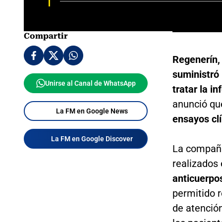
Compartir
Regenerín,
suministró 
Unirse al Canal de WhatsApp
tratar la i
anunció qu
La FM en Google News
ensayos clí
La FM en Google Discover
La compañí
realizados
anticuerp
permitido r
de atenció