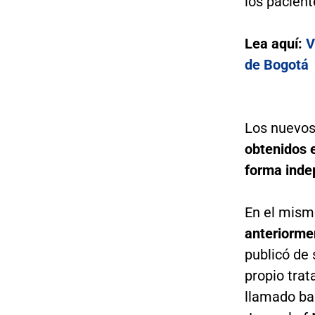
los pacien
Lea aquí:
V
de Bogotá
Los nuevos
obtenidos 
forma indep
En el mismo
anteriorme
publicó de 
propio tra
llamado ba