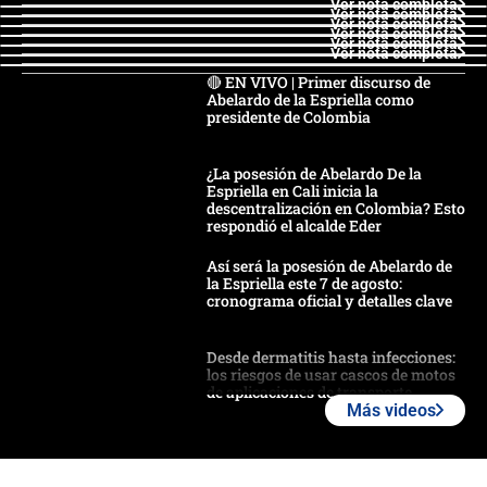
Ver nota completa
Ver nota completa
Ver nota completa
Ver nota completa
Ver nota completa
Ver nota completa
🔴 EN VIVO | Primer discurso de
Abelardo de la Espriella como
presidente de Colombia
¿La posesión de Abelardo De la
Espriella en Cali inicia la
descentralización en Colombia? Esto
respondió el alcalde Eder
Así será la posesión de Abelardo de
la Espriella este 7 de agosto:
cronograma oficial y detalles clave
Desde dermatitis hasta infecciones:
los riesgos de usar cascos de motos
de aplicaciones de transporte
Más videos
¿Cómo comprar dólares desde el
celular? Requisitos, pasos y
recomendaciones