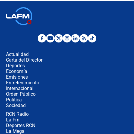
Las seis de las 6 con Juan Lozano |
jueves 6 de agosto de 2026
Posesión de Abelardo De La Espriella
en Cali: ¿qué pasará con los
congresistas del Pacto Histórico que
Actualidad
no asistirán?
Carta del Director
Álvaro Uribe asistirá a la posesión y
Deportes
crece el pulso por la elección del
Economía
contralor
Emisiones
Entretenimiento
Internacional
🔴 EN VIVO | Noticiero La FM con
Orden Público
Juan Lozano - 6 de agosto de 2026
Política
Sociedad
RCN Radio
¿Por qué De la Espriella gobernará
La Fm
desde Barranquilla? Experto explica
la razón
Deportes RCN
La Mega