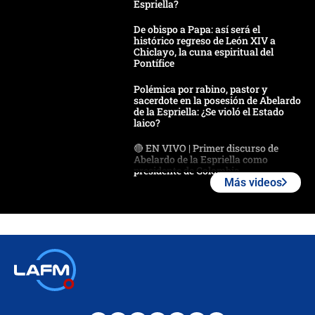
Espriella?
De obispo a Papa: así será el
histórico regreso de León XIV a
Chiclayo, la cuna espiritual del
Pontífice
Polémica por rabino, pastor y
sacerdote en la posesión de Abelardo
de la Espriella: ¿Se violó el Estado
laico?
🔴 EN VIVO | Primer discurso de
Abelardo de la Espriella como
presidente de Colombia
Más videos
¿La posesión de Abelardo De la
Espriella en Cali inicia la
descentralización en Colombia? Esto
respondió el alcalde Eder
Así será la posesión de Abelardo de
la Espriella este 7 de agosto:
cronograma oficial y detalles clave