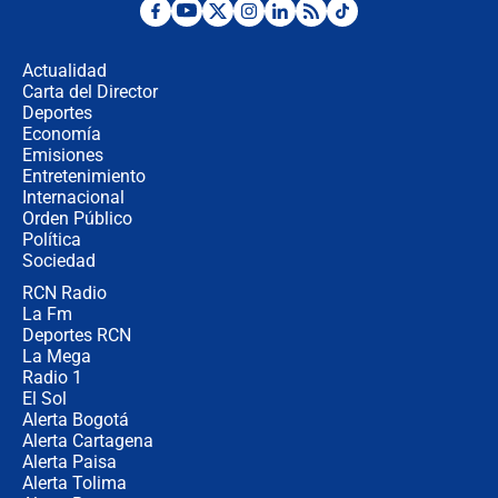
Desde dermatitis hasta infecciones:
los riesgos de usar cascos de motos
de aplicaciones de transporte
Actualidad
Carta del Director
¿Cómo comprar dólares desde el
Deportes
celular? Requisitos, pasos y
Economía
recomendaciones
Emisiones
Entretenimiento
Internacional
Las seis de las 6 con Juan Lozano |
Orden Público
jueves 6 de agosto de 2026
Política
Sociedad
RCN Radio
Posesión de Abelardo De La Espriella
La Fm
en Cali: ¿qué pasará con los
congresistas del Pacto Histórico que
Deportes RCN
no asistirán?
La Mega
Radio 1
El Sol
Alerta Bogotá
Alerta Cartagena
Alerta Paisa
Alerta Tolima