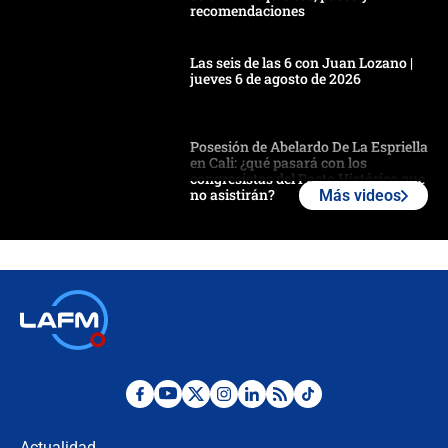
recomendaciones
Las seis de las 6 con Juan Lozano |
jueves 6 de agosto de 2026
Posesión de Abelardo De La Espriella
en Cali: ¿qué pasará con los
congresistas del Pacto Histórico que
no asistirán?
Más videos
Álvaro Uribe asistirá a la posesión y
crece el pulso por la elección del
contralor
🔴 EN VIVO | Noticiero La FM con
Juan Lozano - 6 de agosto de 2026
¿Por qué De la Espriella gobernará
desde Barranquilla? Experto explica
la razón
Actualidad