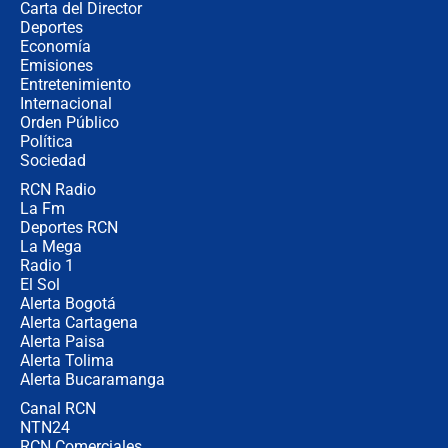
Carta del Director
Estratega de Abelardo de la Espriella
Deportes
revela cómo venció a la “casta
Economía
política” en campaña: “Estaba
Emisiones
completamente seguro”
Entretenimiento
Internacional
Alias ‘Calarcá’ habría pagado $60
Orden Público
millones al mes a un supuesto
Política
coronel para filtrar información del
Ejército
Sociedad
RCN Radio
Las razones para escoger al nuevo
La Fm
director de la Policía
Deportes RCN
La Mega
Radio 1
El Sol
Alerta Bogotá
Alerta Cartagena
Alerta Paisa
Alerta Tolima
Alerta Bucaramanga
Canal RCN
NTN24
RCN Comerciales