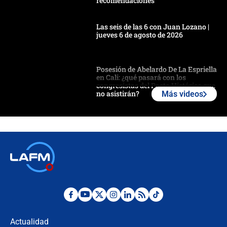
recomendaciones
Las seis de las 6 con Juan Lozano |
jueves 6 de agosto de 2026
Posesión de Abelardo De La Espriella
en Cali: ¿qué pasará con los
congresistas del Pacto Histórico que
no asistirán?
Más videos
Álvaro Uribe asistirá a la posesión y
crece el pulso por la elección del
contralor
🔴 EN VIVO | Noticiero La FM con
Juan Lozano - 6 de agosto de 2026
¿Por qué De la Espriella gobernará
desde Barranquilla? Experto explica
la razón
Actualidad