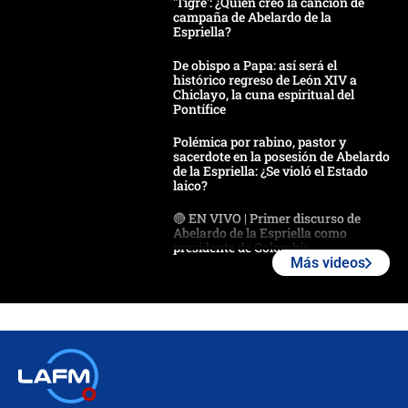
'Tigre': ¿Quién creó la canción de
campaña de Abelardo de la
Espriella?
De obispo a Papa: así será el
histórico regreso de León XIV a
Chiclayo, la cuna espiritual del
Pontífice
Polémica por rabino, pastor y
sacerdote en la posesión de Abelardo
de la Espriella: ¿Se violó el Estado
laico?
🔴 EN VIVO | Primer discurso de
Abelardo de la Espriella como
presidente de Colombia
Más videos
¿La posesión de Abelardo De la
Espriella en Cali inicia la
descentralización en Colombia? Esto
respondió el alcalde Eder
Así será la posesión de Abelardo de
la Espriella este 7 de agosto:
cronograma oficial y detalles clave