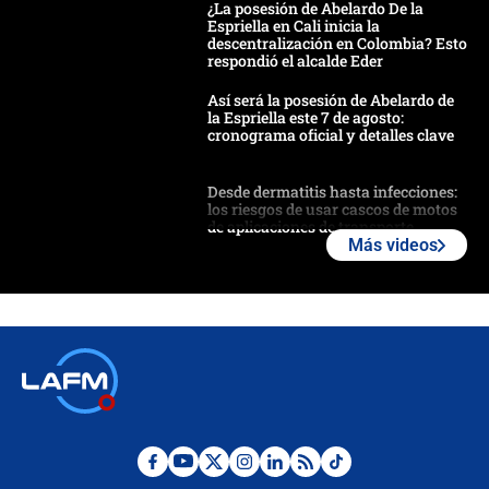
¿La posesión de Abelardo De la
Espriella en Cali inicia la
descentralización en Colombia? Esto
respondió el alcalde Eder
Así será la posesión de Abelardo de
la Espriella este 7 de agosto:
cronograma oficial y detalles clave
Desde dermatitis hasta infecciones:
los riesgos de usar cascos de motos
de aplicaciones de transporte
Más videos
¿Cómo comprar dólares desde el
celular? Requisitos, pasos y
recomendaciones
Las seis de las 6 con Juan Lozano |
jueves 6 de agosto de 2026
Posesión de Abelardo De La Espriella
en Cali: ¿qué pasará con los