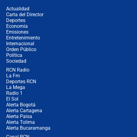
congresistas del Pacto Histórico que
Actualidad
no asistirán?
Carta del Director
Álvaro Uribe asistirá a la posesión y
Deportes
crece el pulso por la elección del
Economía
contralor
Emisiones
Entretenimiento
Internacional
🔴 EN VIVO | Noticiero La FM con
Orden Público
Juan Lozano - 6 de agosto de 2026
Política
Sociedad
RCN Radio
¿Por qué De la Espriella gobernará
La Fm
desde Barranquilla? Experto explica
la razón
Deportes RCN
La Mega
Radio 1
El Sol
Alerta Bogotá
Alerta Cartagena
Alerta Paisa
Alerta Tolima
Alerta Bucaramanga
Canal RCN