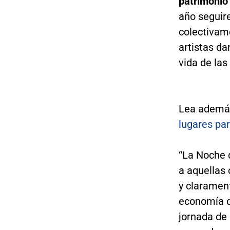
patrimonio
año seguir
colectivam
artistas da
vida de las
Lea ademá
lugares par
“La Noche 
a aquellas
y clarament
economía de
jornada de