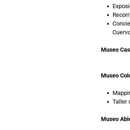
Exposi
Recorr
Concie
Cuervo
Museo Casa
Museo Colo
Mappin
Taller
Museo Abie