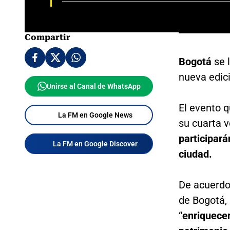
Compartir
Bogotá
se 
nueva edic
Unirse al Canal de WhatsApp
El evento 
La FM en Google News
su cuarta v
participará
La FM en Google Discover
ciudad.
De acuerdo 
de Bogotá, 
“
enriquecer