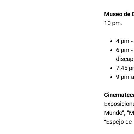
Museo de B
10 pm.
4 pm -
6 pm -
discap
7:45 p
9 pm a
Cinemateca
Exposicione
Mundo”, “M
“Espejo de