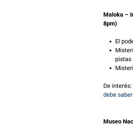
Maloka – i
8pm)
El pod
Mister
pistas
Mister
De interés
debe saber
Museo Naci