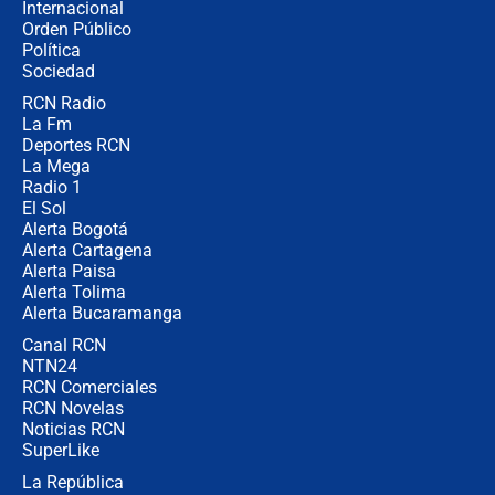
Internacional
Alias ‘Calarcá’ habría pagado $60
Orden Público
millones al mes a un supuesto
Política
coronel para filtrar información del
Ejército
Sociedad
RCN Radio
Las razones para escoger al nuevo
La Fm
director de la Policía
Deportes RCN
La Mega
Radio 1
El Sol
Alerta Bogotá
Alerta Cartagena
Alerta Paisa
Alerta Tolima
Alerta Bucaramanga
Canal RCN
NTN24
RCN Comerciales
RCN Novelas
Noticias RCN
SuperLike
La República