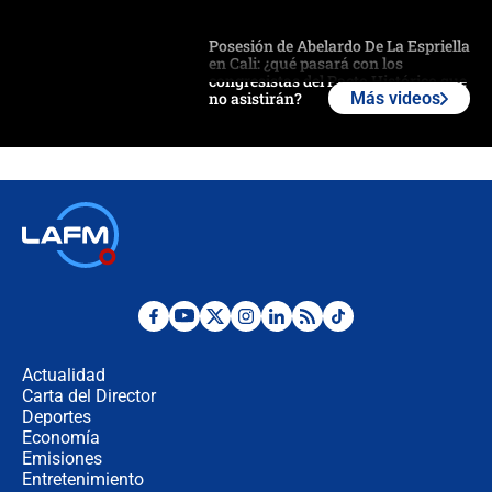
Posesión de Abelardo De La Espriella
en Cali: ¿qué pasará con los
congresistas del Pacto Histórico que
no asistirán?
Más videos
Álvaro Uribe asistirá a la posesión y
crece el pulso por la elección del
contralor
🔴 EN VIVO | Noticiero La FM con
Juan Lozano - 6 de agosto de 2026
¿Por qué De la Espriella gobernará
desde Barranquilla? Experto explica
la razón
Actualidad
Carta del Director
Estratega de Abelardo de la Espriella
Deportes
revela cómo venció a la “casta
Economía
política” en campaña: “Estaba
Emisiones
completamente seguro”
Entretenimiento