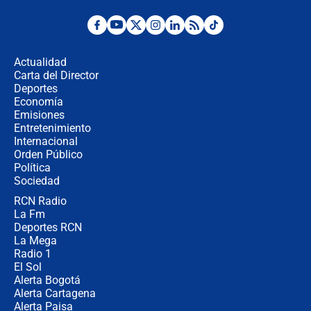
¿Por qué De la Espriella gobernará
desde Barranquilla? Experto explica
la razón
Actualidad
Carta del Director
Estratega de Abelardo de la Espriella
Deportes
revela cómo venció a la “casta
Economía
política” en campaña: “Estaba
Emisiones
completamente seguro”
Entretenimiento
Internacional
Alias ‘Calarcá’ habría pagado $60
Orden Público
millones al mes a un supuesto
Política
coronel para filtrar información del
Ejército
Sociedad
RCN Radio
Las razones para escoger al nuevo
La Fm
director de la Policía
Deportes RCN
La Mega
Radio 1
El Sol
Alerta Bogotá
Alerta Cartagena
Alerta Paisa