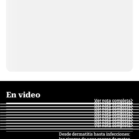
En video
Ver nota completa
Ver nota completa
Ver nota completa
Ver nota completa
Ver nota completa
Ver nota completa
Ver nota completa
Ver nota completa
Ver nota completa
Ver nota completa
Desde dermatitis hasta infecciones:
los riesgos de usar cascos de motos