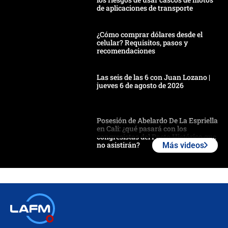
de aplicaciones de transporte
¿Cómo comprar dólares desde el
celular? Requisitos, pasos y
recomendaciones
Las seis de las 6 con Juan Lozano |
jueves 6 de agosto de 2026
Posesión de Abelardo De La Espriella
en Cali: ¿qué pasará con los
congresistas del Pacto Histórico que
no asistirán?
Más videos
Álvaro Uribe asistirá a la posesión y
crece el pulso por la elección del
contralor
🔴 EN VIVO | Noticiero La FM con
Juan Lozano - 6 de agosto de 2026