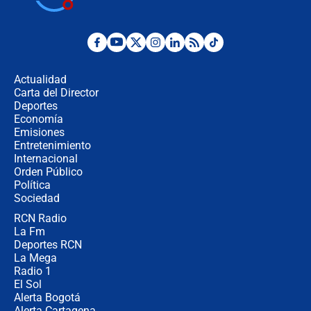
la razón
Estratega de Abelardo de la Espriella
revela cómo venció a la “casta
política” en campaña: “Estaba
Actualidad
completamente seguro”
Carta del Director
Alias ‘Calarcá’ habría pagado $60
Deportes
millones al mes a un supuesto
Economía
coronel para filtrar información del
Emisiones
Ejército
Entretenimiento
Internacional
Las razones para escoger al nuevo
Orden Público
director de la Policía
Política
Sociedad
RCN Radio
"Prohibir es la salida fácil": ¿Qué
La Fm
futuro les espera a las cabalgatas en
Colombia?
Deportes RCN
La Mega
Radio 1
El Sol
Alerta Bogotá
Alerta Cartagena