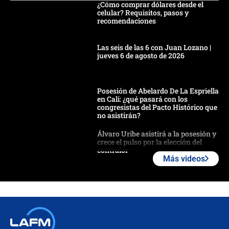
¿Cómo comprar dólares desde el
celular? Requisitos, pasos y
recomendaciones
Las seis de las 6 con Juan Lozano |
jueves 6 de agosto de 2026
Posesión de Abelardo De La Espriella
en Cali: ¿qué pasará con los
congresistas del Pacto Histórico que
no asistirán?
Álvaro Uribe asistirá a la posesión y
crece el pulso por la elección del
contralor
Más videos
🔴 EN VIVO | Noticiero La FM con
Juan Lozano - 6 de agosto de 2026
¿Por qué De la Espriella gobernará
desde Barranquilla? Experto explica