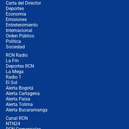
Carta del Director
Así será la posesión de Abelardo de
Deportes
la Espriella este 7 de agosto:
Economía
cronograma oficial y detalles clave
Emisiones
Entretenimiento
Internacional
Desde dermatitis hasta infecciones:
Orden Público
los riesgos de usar cascos de motos
Política
de aplicaciones de transporte
Sociedad
RCN Radio
¿Cómo comprar dólares desde el
La Fm
celular? Requisitos, pasos y
recomendaciones
Deportes RCN
La Mega
Radio 1
El Sol
Alerta Bogotá
Alerta Cartagena
Alerta Paisa
Alerta Tolima
Alerta Bucaramanga
Canal RCN
NTN24