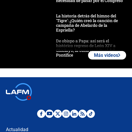
necesidad de pasar por el Congreso
La historia detrás del himno del
'Tigre': ¿Quién creó la canción de
campaña de Abelardo de la
Espriella?
De obispo a Papa: así será el
histórico regreso de León XIV a
Chiclayo, la cuna espiritual del
Pontífice
Más videos
Polémica por rabino, pastor y
sacerdote en la posesión de Abelardo
de la Espriella: ¿Se violó el Estado
laico?
🔴 EN VIVO | Primer discurso de
Abelardo de la Espriella como
presidente de Colombia
¿La posesión de Abelardo De la
Espriella en Cali inicia la
descentralización en Colombia? Esto
Actualidad
respondió el alcalde Eder