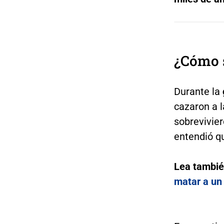
¿Cómo 
Durante la
cazaron a l
sobrevivie
entendió qu
Lea tambi
matar a un