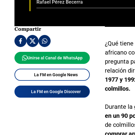
Rafael Pérez Becerra
Compartir
¿Qué tiene
africano co
Unirse al Canal de WhatsApp
pregunta pa
relación di
La FM en Google News
1977 y 199
colmillos.
La FM en Google Discover
Durante la 
en un 90 po
de colmillo
comprar a