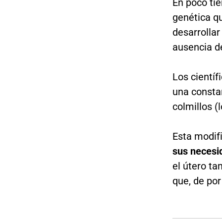
En poco ti
genética q
desarrolla
ausencia de
Los cientí
una consta
colmillos (
Esta modif
sus necesi
el útero t
que, de por