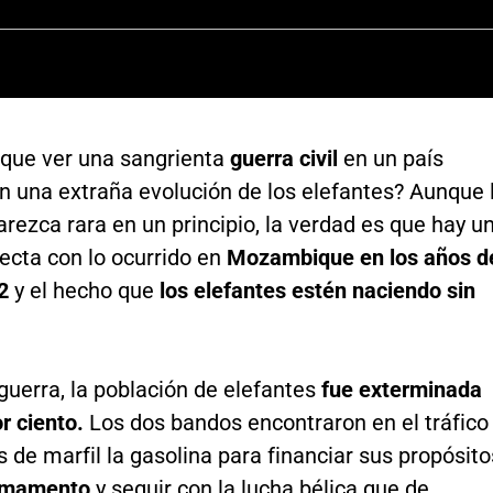
 que ver una sangrienta
guerra civil
en un país
n una extraña evolución de los elefantes? Aunque 
rezca rara en un principio, la verdad es que hay u
recta con lo ocurrido en
Mozambique en los años d
2
y el hecho que
los elefantes estén naciendo sin
guerra, la población de elefantes
fue exterminada
r ciento.
Los dos bandos encontraron en el tráfico
s de marfil la gasolina para financiar sus propósito
rmamento
y seguir con la lucha bélica que de