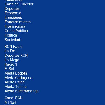
Carta del Director
Álvaro Uribe asistirá a la posesión y
Deportes
crece el pulso por la elección del
Economía
contralor
Emisiones
Entretenimiento
Internacional
🔴 EN VIVO | Noticiero La FM con
Orden Público
Juan Lozano - 6 de agosto de 2026
Política
Sociedad
RCN Radio
¿Por qué De la Espriella gobernará
La Fm
desde Barranquilla? Experto explica
la razón
Deportes RCN
La Mega
Radio 1
El Sol
Alerta Bogotá
Alerta Cartagena
Alerta Paisa
Alerta Tolima
Alerta Bucaramanga
Canal RCN
NTN24