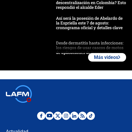
descentralización en Colombia? Esto
respondió el alcalde Eder
Así será la posesión de Abelardo de
la Espriella este 7 de agosto:
cronograma oficial y detalles clave
Desde dermatitis hasta infecciones:
los riesgos de usar cascos de motos
de aplicaciones de transporte
Más videos
¿Cómo comprar dólares desde el
celular? Requisitos, pasos y
recomendaciones
Las seis de las 6 con Juan Lozano |
jueves 6 de agosto de 2026
Posesión de Abelardo De La Espriella
en Cali: ¿qué pasará con los
congresistas del Pacto Histórico que
Actualidad
no asistirán?