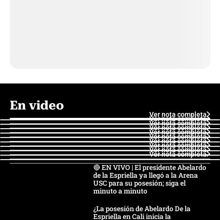
En video
Ver nota completa
Ver nota completa
Ver nota completa
Ver nota completa
Ver nota completa
Ver nota completa
Ver nota completa
Ver nota completa
Ver nota completa
Ver nota completa
🔴 EN VIVO | El presidente Abelardo
de la Espriella ya llegó a la Arena
USC para su posesión; siga el
minuto a minuto
¿La posesión de Abelardo De la
Espriella en Cali inicia la