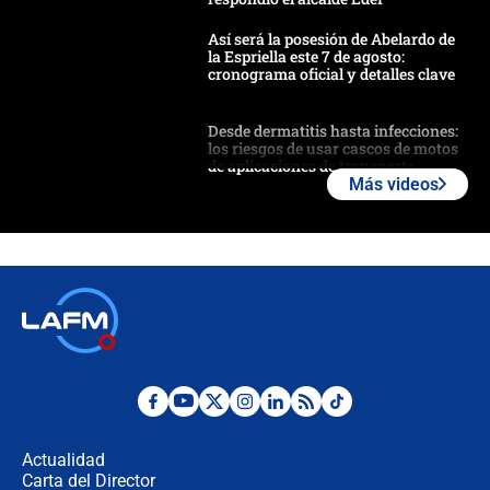
Así será la posesión de Abelardo de
la Espriella este 7 de agosto:
cronograma oficial y detalles clave
Desde dermatitis hasta infecciones:
los riesgos de usar cascos de motos
de aplicaciones de transporte
Más videos
¿Cómo comprar dólares desde el
celular? Requisitos, pasos y
recomendaciones
Las seis de las 6 con Juan Lozano |
jueves 6 de agosto de 2026
Posesión de Abelardo De La Espriella
en Cali: ¿qué pasará con los
congresistas del Pacto Histórico que
Actualidad
no asistirán?
Carta del Director