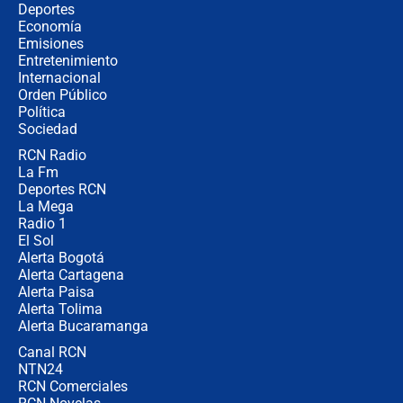
Álvaro Uribe asistirá a la posesión y
Deportes
crece el pulso por la elección del
Economía
contralor
Emisiones
Entretenimiento
Internacional
🔴 EN VIVO | Noticiero La FM con
Orden Público
Juan Lozano - 6 de agosto de 2026
Política
Sociedad
RCN Radio
¿Por qué De la Espriella gobernará
La Fm
desde Barranquilla? Experto explica
la razón
Deportes RCN
La Mega
Radio 1
El Sol
Alerta Bogotá
Alerta Cartagena
Alerta Paisa
Alerta Tolima
Alerta Bucaramanga
Canal RCN
NTN24
RCN Comerciales