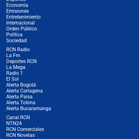
revela cómo venció a la “casta
Economía
política” en campaña: “Estaba
Emisiones
completamente seguro”
Entretenimiento
Internacional
Alias ‘Calarcá’ habría pagado $60
Orden Público
millones al mes a un supuesto
Política
coronel para filtrar información del
Ejército
Sociedad
RCN Radio
Las razones para escoger al nuevo
La Fm
director de la Policía
Deportes RCN
La Mega
Radio 1
El Sol
Alerta Bogotá
Alerta Cartagena
Alerta Paisa
Alerta Tolima
Alerta Bucaramanga
Canal RCN
NTN24
RCN Comerciales
RCN Novelas