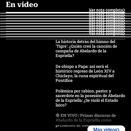
En video
Ver nota completa
Ver nota completa
Ver nota completa
Ver nota completa
Ver nota completa
Ver nota completa
Ver nota completa
Ver nota completa
Ver nota completa
Ver nota completa
La historia detrás del himno del
'Tigre': ¿Quién creó la canción de
campaña de Abelardo de la
Espriella?
De obispo a Papa: así será el
histórico regreso de León XIV a
Chiclayo, la cuna espiritual del
Pontífice
Polémica por rabino, pastor y
sacerdote en la posesión de Abelardo
de la Espriella: ¿Se violó el Estado
laico?
🔴 EN VIVO | Primer discurso de
Abelardo de la Espriella como
presidente de Colombia
Más videos