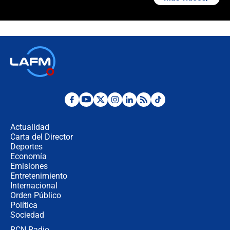
¿La posesión de Abelardo De la
Espriella en Cali inicia la
descentralización en Colombia? Esto
respondió el alcalde Eder
Así será la posesión de Abelardo de
la Espriella este 7 de agosto:
cronograma oficial y detalles clave
Desde dermatitis hasta infecciones:
los riesgos de usar cascos de motos
de aplicaciones de transporte
Actualidad
Carta del Director
¿Cómo comprar dólares desde el
Deportes
celular? Requisitos, pasos y
Economía
recomendaciones
Emisiones
Entretenimiento
Internacional
Las seis de las 6 con Juan Lozano |
Orden Público
jueves 6 de agosto de 2026
Política
Sociedad
RCN Radio