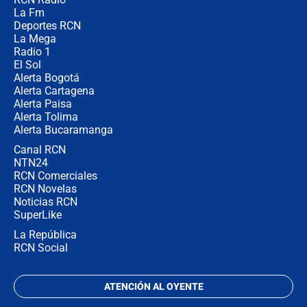
Posesión de Abelardo De La Espriella
La Fm
en Cali: ¿qué pasará con los
congresistas del Pacto Histórico que
Deportes RCN
no asistirán?
La Mega
Radio 1
El Sol
Alerta Bogotá
Alerta Cartagena
Alerta Paisa
Alerta Tolima
Alerta Bucaramanga
Canal RCN
NTN24
RCN Comerciales
RCN Novelas
Noticias RCN
SuperLike
La República
RCN Social
ATENCIÓN AL OYENTE