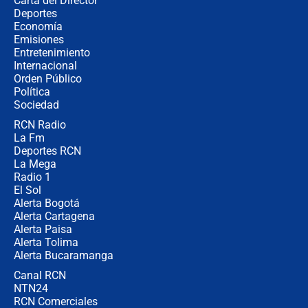
Carta del Director
Estratega de Abelardo de la Espriella
Deportes
revela cómo venció a la “casta
Economía
política” en campaña: “Estaba
Emisiones
completamente seguro”
Entretenimiento
Internacional
Alias ‘Calarcá’ habría pagado $60
Orden Público
millones al mes a un supuesto
Política
coronel para filtrar información del
Ejército
Sociedad
RCN Radio
Las razones para escoger al nuevo
La Fm
director de la Policía
Deportes RCN
La Mega
Radio 1
El Sol
Alerta Bogotá
Alerta Cartagena
Alerta Paisa
Alerta Tolima
Alerta Bucaramanga
Canal RCN
NTN24
RCN Comerciales