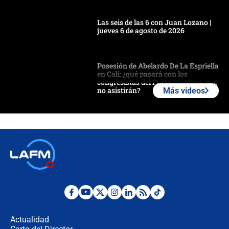
Las seis de las 6 con Juan Lozano |
jueves 6 de agosto de 2026
Posesión de Abelardo De La Espriella
en Cali: ¿qué pasará con los
congresistas del Pacto Histórico que
no asistirán?
Más videos
Álvaro Uribe asistirá a la posesión y
crece el pulso por la elección del
contralor
🔴 EN VIVO | Noticiero La FM con
Juan Lozano - 6 de agosto de 2026
¿Por qué De la Espriella gobernará
desde Barranquilla? Experto explica
la razón
Actualidad