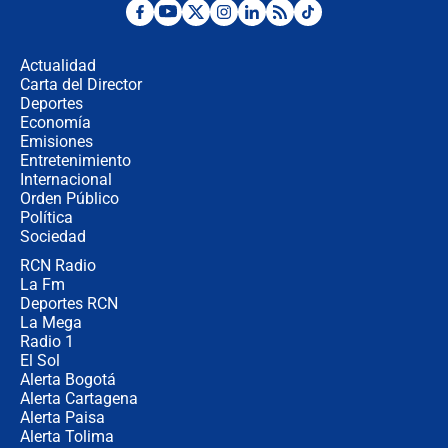
¿Por qué De la Espriella gobernará
desde Barranquilla? Experto explica
la razón
Actualidad
Carta del Director
Estratega de Abelardo de la Espriella
Deportes
revela cómo venció a la “casta
Economía
política” en campaña: “Estaba
Emisiones
completamente seguro”
Entretenimiento
Internacional
Alias ‘Calarcá’ habría pagado $60
Orden Público
millones al mes a un supuesto
Política
coronel para filtrar información del
Ejército
Sociedad
RCN Radio
Las razones para escoger al nuevo
La Fm
director de la Policía
Deportes RCN
La Mega
Radio 1
El Sol
Alerta Bogotá
Alerta Cartagena
Alerta Paisa
Alerta Tolima