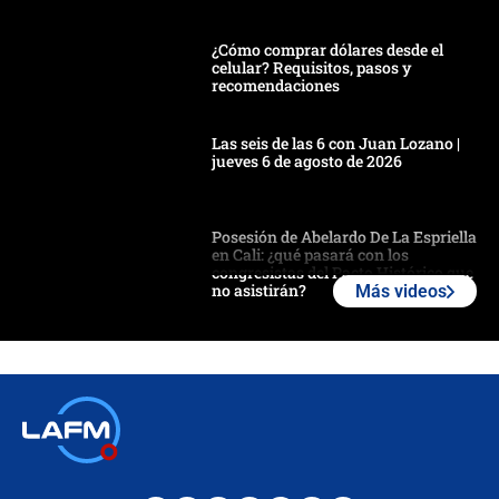
¿Cómo comprar dólares desde el
celular? Requisitos, pasos y
recomendaciones
Las seis de las 6 con Juan Lozano |
jueves 6 de agosto de 2026
Posesión de Abelardo De La Espriella
en Cali: ¿qué pasará con los
congresistas del Pacto Histórico que
no asistirán?
Más videos
Álvaro Uribe asistirá a la posesión y
crece el pulso por la elección del
contralor
🔴 EN VIVO | Noticiero La FM con
Juan Lozano - 6 de agosto de 2026