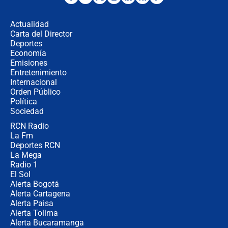
los riesgos de usar cascos de motos
de aplicaciones de transporte
Actualidad
Carta del Director
¿Cómo comprar dólares desde el
Deportes
celular? Requisitos, pasos y
Economía
recomendaciones
Emisiones
Entretenimiento
Internacional
Las seis de las 6 con Juan Lozano |
Orden Público
jueves 6 de agosto de 2026
Política
Sociedad
RCN Radio
Posesión de Abelardo De La Espriella
La Fm
en Cali: ¿qué pasará con los
congresistas del Pacto Histórico que
Deportes RCN
no asistirán?
La Mega
Radio 1
El Sol
Alerta Bogotá
Alerta Cartagena
Alerta Paisa
Alerta Tolima
Alerta Bucaramanga