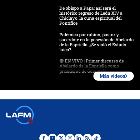
De obispo a Papa: así será el
histórico regreso de León XIV a
Chiclayo, la cuna espiritual del
Pontífice
Polémica por rabino, pastor y
sacerdote en la posesión de Abelardo
de la Espriella: ¿Se violó el Estado
laico?
🔴 EN VIVO | Primer discurso de
Abelardo de la Espriella como
presidente de Colombia
Más videos
¿La posesión de Abelardo De la
Espriella en Cali inicia la
descentralización en Colombia? Esto
respondió el alcalde Eder
Así será la posesión de Abelardo de
la Espriella este 7 de agosto:
cronograma oficial y detalles clave
Desde dermatitis hasta infecciones: