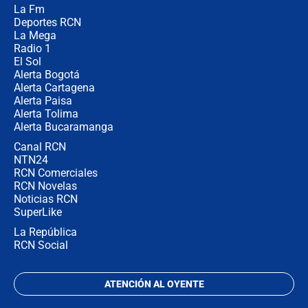
¿Por qué De la Espriella gobernará
La Fm
desde Barranquilla? Experto explica
la razón
Deportes RCN
La Mega
Radio 1
El Sol
Alerta Bogotá
Alerta Cartagena
Alerta Paisa
Alerta Tolima
Alerta Bucaramanga
Canal RCN
NTN24
RCN Comerciales
RCN Novelas
Noticias RCN
SuperLike
La República
RCN Social
ATENCIÓN AL OYENTE