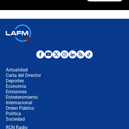
¿Cómo comprar dólares desde el
celular? Requisitos, pasos y
recomendaciones
Las seis de las 6 con Juan Lozano |
jueves 6 de agosto de 2026
Posesión de Abelardo De La Espriella
en Cali: ¿qué pasará con los
congresistas del Pacto Histórico que
Actualidad
no asistirán?
Carta del Director
Álvaro Uribe asistirá a la posesión y
Deportes
crece el pulso por la elección del
Economía
contralor
Emisiones
Entretenimiento
Internacional
🔴 EN VIVO | Noticiero La FM con
Orden Público
Juan Lozano - 6 de agosto de 2026
Política
Sociedad
RCN Radio