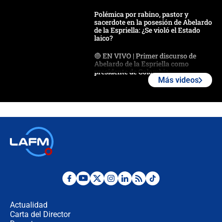
Polémica por rabino, pastor y
sacerdote en la posesión de Abelardo
de la Espriella: ¿Se violó el Estado
laico?
🔴 EN VIVO | Primer discurso de
Abelardo de la Espriella como
presidente de Colombia
Más videos
¿La posesión de Abelardo De la
Espriella en Cali inicia la
descentralización en Colombia? Esto
respondió el alcalde Eder
Así será la posesión de Abelardo de
la Espriella este 7 de agosto:
cronograma oficial y detalles clave
Desde dermatitis hasta infecciones:
los riesgos de usar cascos de motos
de aplicaciones de transporte
Actualidad
Carta del Director