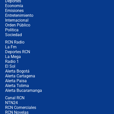
¿Cómo comprar dólares desde el
Deportes
celular? Requisitos, pasos y
Economía
recomendaciones
Emisiones
Entretenimiento
Internacional
Las seis de las 6 con Juan Lozano |
Orden Público
jueves 6 de agosto de 2026
Política
Sociedad
RCN Radio
Posesión de Abelardo De La Espriella
La Fm
en Cali: ¿qué pasará con los
congresistas del Pacto Histórico que
Deportes RCN
no asistirán?
La Mega
Radio 1
El Sol
Alerta Bogotá
Alerta Cartagena
Alerta Paisa
Alerta Tolima
Alerta Bucaramanga
Canal RCN
NTN24
RCN Comerciales
RCN Novelas