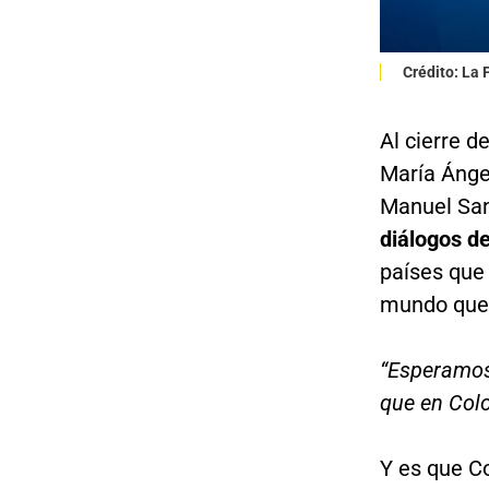
Crédito: La
Al cierre d
María Ánge
Manuel San
diálogos d
países que 
mundo que 
“Esperamos
que en Colo
Y es que Co