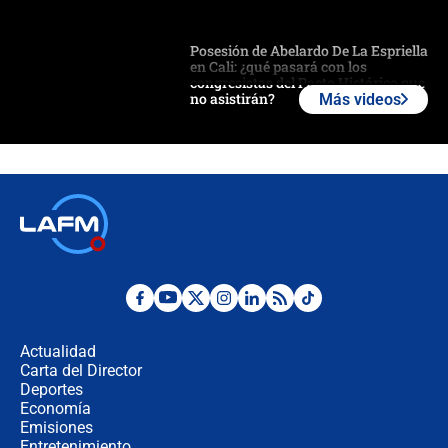
Posesión de Abelardo De La Espriella
en Cali: ¿qué pasará con los
congresistas del Pacto Histórico que
no asistirán?
Más videos
Álvaro Uribe asistirá a la posesión y
crece el pulso por la elección del
contralor
🔴 EN VIVO | Noticiero La FM con
Juan Lozano - 6 de agosto de 2026
¿Por qué De la Espriella gobernará
desde Barranquilla? Experto explica
la razón
Actualidad
Carta del Director
Estratega de Abelardo de la Espriella
Deportes
revela cómo venció a la “casta
Economía
política” en campaña: “Estaba
Emisiones
completamente seguro”
Entretenimiento