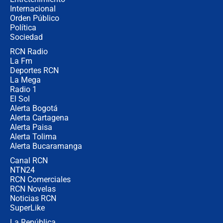
Internacional
Alias ‘Calarcá’ habría pagado $60
Orden Público
millones al mes a un supuesto
Política
coronel para filtrar información del
Ejército
Sociedad
RCN Radio
Las razones para escoger al nuevo
La Fm
director de la Policía
Deportes RCN
La Mega
Radio 1
El Sol
Alerta Bogotá
Alerta Cartagena
Alerta Paisa
Alerta Tolima
Alerta Bucaramanga
Canal RCN
NTN24
RCN Comerciales
RCN Novelas
Noticias RCN
SuperLike
La República