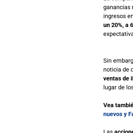
ganancias 
ingresos en
un 20%, a 6
expectativ
Sin embarg
noticia de 
ventas de 
lugar de lo
Vea tambi
nuevos y F
Las
accione