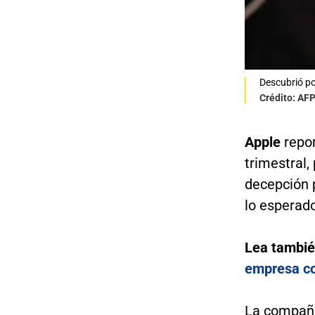
Descubrió po
Crédito: AF
Apple
repo
trimestral,
decepción 
lo esperado
Lea tambi
empresa c
La compañí