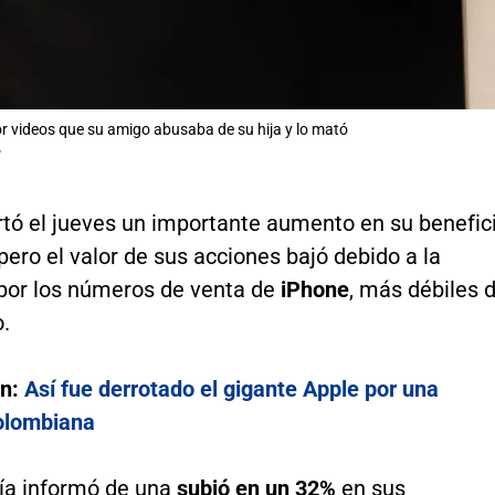
r videos que su amigo abusaba de su hija y lo mató
P
rtó el jueves un importante aumento en su benefic
 pero el valor de sus acciones bajó debido a la
por los números de venta de
iPhone
, más débiles 
.
én:
Así fue derrotado el gigante Apple por una
olombiana
a informó de una
subió en un 32%
en sus