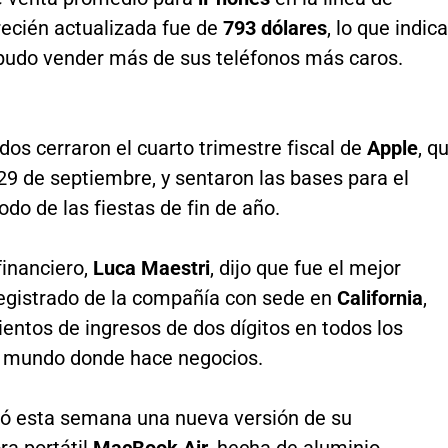
ecién actualizada fue de
793 dólares
, lo que indica
pudo vender más de sus teléfonos más caros.
dos cerraron el cuarto trimestre fiscal de
Apple
, q
29 de septiembre, y sentaron las bases para el
íodo de las fiestas de fin de año.
 financiero,
Luca Maestri
, dijo que fue el mejor
registrado de la compañía con sede en
California
,
entos de ingresos de dos dígitos en todos los
l mundo donde hace negocios.
ló esta semana una nueva versión de su
a portátil
MacBook Air
, hecha de aluminio