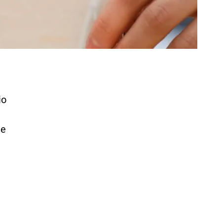
io
de