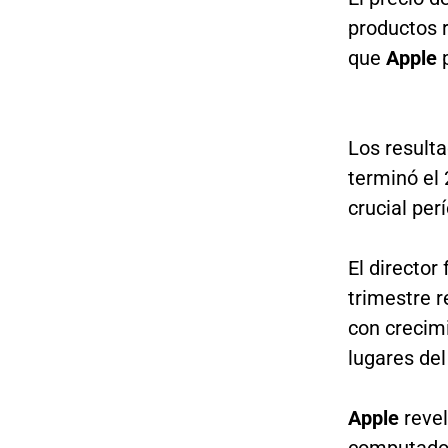
productos r
que
Apple
Los resulta
terminó el 
crucial per
El director
trimestre 
con crecimi
lugares de
Apple
reve
computador