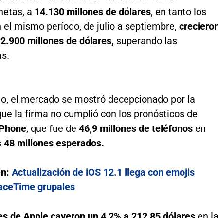
netas, a
14.130 millones de dólares
, en tanto los
 el mismo período, de julio a septiembre,
creciero
2.900 millones de dólares,
superando las
as.
o, el mercado se mostró decepcionado por la
que la firma no cumplió con los pronósticos de
iPhone
, que fue de
46,9 millones de teléfonos
en
s
48 millones esperados.
én:
Actualización de iOS 12.1 llega con emojis
aceTime grupales
s de Apple cayeron un 4,2% a 212,85
dólares
en l