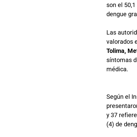
son el 50,1
dengue gra
Las autori
valorados 
Tolima, Me
síntomas d
médica.
Según el In
presentaro
y 37 refier
(4) de den