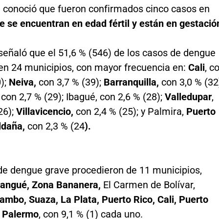
e conoció que fueron confirmados cinco casos en
 se encuentran en edad fértil y están en gestació
señaló que el 51,6 % (546) de los casos de dengue
en 24 municipios, con mayor frecuencia en:
Cali
, c
);
Neiva,
con 3,7 % (39);
Barranquilla,
con 3,0 % (32
con 2,7 % (29); Ibagué, con 2,6 % (28);
Valledupar
,
26);
Villavicencio,
con 2,4 % (25); y Palmira,
Puerto
ldaña,
con 2,3 % (24
).
de dengue grave procedieron de 11 municipios,
angué, Zona Bananera,
El Carmen de Bolívar,
ambo, Suaza, La Plata, Puerto Rico, Cali, Puerto
 Palermo
, con 9,1 % (1) cada uno.