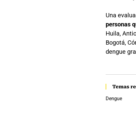
Una evalua
personas q
Huila, Anti
Bogotá, Có
dengue grav
Temas re
Dengue