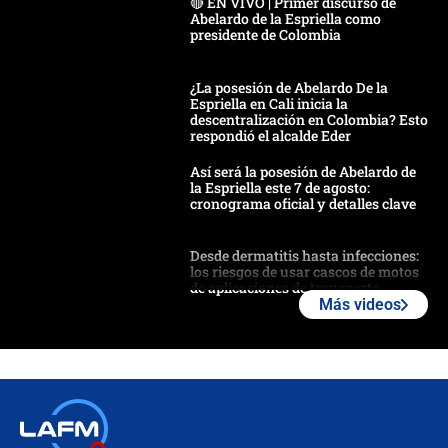
🔴 EN VIVO | Primer discurso de
Abelardo de la Espriella como
presidente de Colombia
¿La posesión de Abelardo De la
Espriella en Cali inicia la
descentralización en Colombia? Esto
respondió el alcalde Eder
Así será la posesión de Abelardo de
la Espriella este 7 de agosto:
cronograma oficial y detalles clave
Desde dermatitis hasta infecciones:
los riesgos de usar cascos de motos
de aplicaciones de transporte
Más videos
¿Cómo comprar dólares desde el
celular? Requisitos, pasos y
recomendaciones
Las seis de las 6 con Juan Lozano |
jueves 6 de agosto de 2026