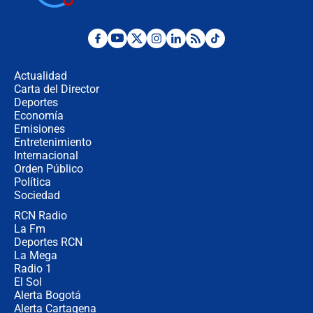
Posesión de Abelardo De La Espriella
en Cali: ¿qué pasará con los
congresistas del Pacto Histórico que
Actualidad
no asistirán?
Carta del Director
Álvaro Uribe asistirá a la posesión y
Deportes
crece el pulso por la elección del
Economía
contralor
Emisiones
Entretenimiento
Internacional
🔴 EN VIVO | Noticiero La FM con
Orden Público
Juan Lozano - 6 de agosto de 2026
Política
Sociedad
RCN Radio
¿Por qué De la Espriella gobernará
La Fm
desde Barranquilla? Experto explica
la razón
Deportes RCN
La Mega
Radio 1
El Sol
Alerta Bogotá
Alerta Cartagena