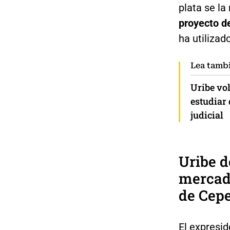
plata se la
proyecto d
ha utilizad
Lea tamb
Uribe vol
estudiar
judicial
Uribe d
mercado
de Cep
El expresid