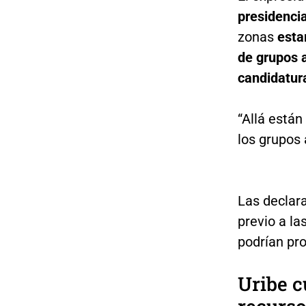
presidenci
zonas
esta
de grupos 
candidatur
“Allá están
los grupos
Las declar
previo a la
podrían pro
Uribe c