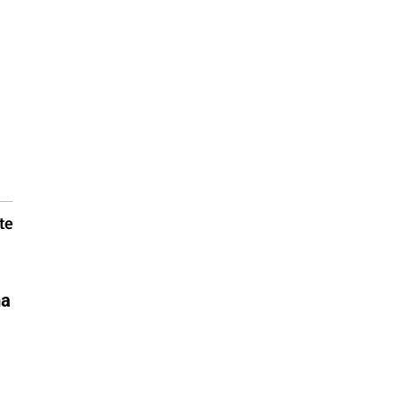
te
ma