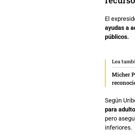
recurso
El expresi
ayudas a a
públicos.
Lea tamb
Micher Pé
reconoci
Según Urib
para adult
pero asegu
inferiores.