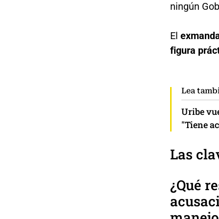
ningún Gobi
El
exmandat
figura prá
Lea tamb
Uribe vue
"Tiene ac
Las cla
¿Qué re
acusaci
manejo 