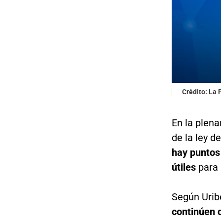
Crédito: La
En la plena
de la ley d
hay puntos
útiles
para l
Según Urib
continúen 