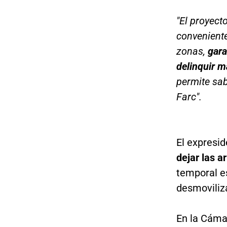
"El proyect
conveniente
zonas,
gara
delinquir m
permite sab
Farc".
El expresi
dejar las 
temporal e
desmoviliz
En la Cáma