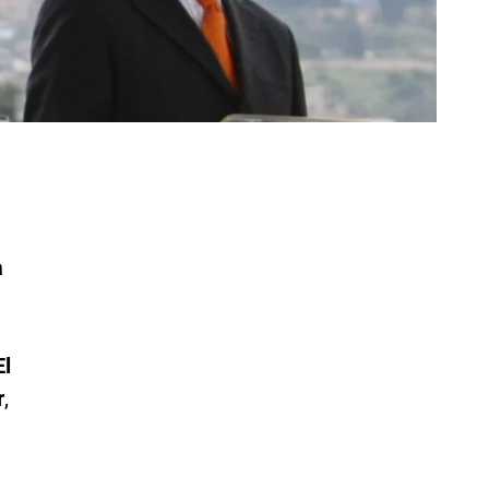
a
El
r
,