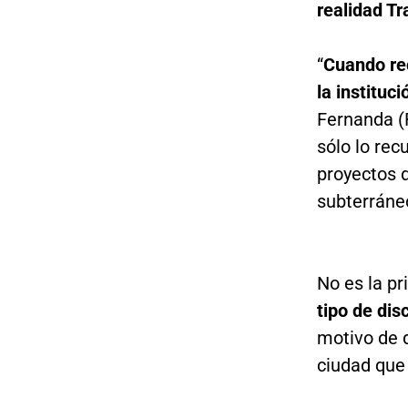
realidad T
“
Cuando rec
la instituc
Fernanda (
sólo lo rec
proyectos 
subterráneo
No es la p
tipo de dis
motivo de d
ciudad que