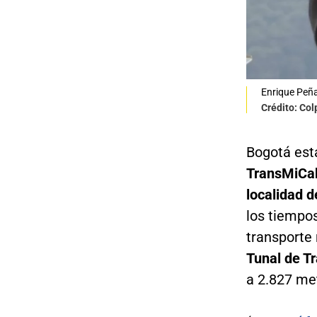
Enrique Peña
Crédito: Co
Bogotá está
TransMiCabl
localidad d
los tiempos
transporte
Tunal de Tr
a 2.827 met