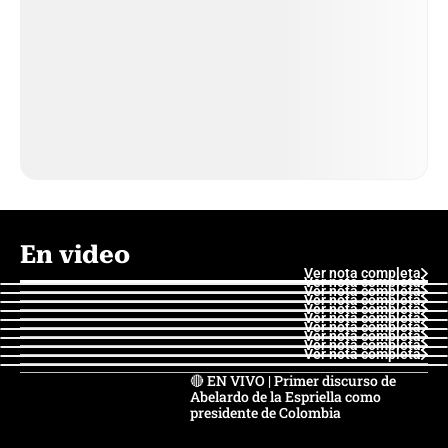
En video
Ver nota completa
Ver nota completa
Ver nota completa
Ver nota completa
Ver nota completa
Ver nota completa
Ver nota completa
Ver nota completa
Ver nota completa
Ver nota completa
🔴 EN VIVO | Primer discurso de
Abelardo de la Espriella como
presidente de Colombia