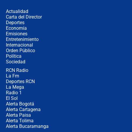
en Cali: ¿qué pasará con los
congresistas del Pacto Histórico que
Actualidad
no asistirán?
Carta del Director
Álvaro Uribe asistirá a la posesión y
Deportes
crece el pulso por la elección del
Economía
contralor
Emisiones
Entretenimiento
Internacional
🔴 EN VIVO | Noticiero La FM con
Orden Público
Juan Lozano - 6 de agosto de 2026
Política
Sociedad
RCN Radio
¿Por qué De la Espriella gobernará
La Fm
desde Barranquilla? Experto explica
la razón
Deportes RCN
La Mega
Radio 1
El Sol
Alerta Bogotá
Alerta Cartagena
Alerta Paisa
Alerta Tolima
Alerta Bucaramanga