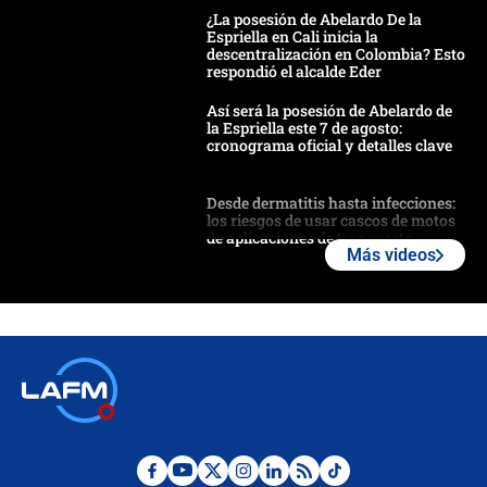
¿La posesión de Abelardo De la
Espriella en Cali inicia la
descentralización en Colombia? Esto
respondió el alcalde Eder
Así será la posesión de Abelardo de
la Espriella este 7 de agosto:
cronograma oficial y detalles clave
Desde dermatitis hasta infecciones:
los riesgos de usar cascos de motos
de aplicaciones de transporte
Más videos
¿Cómo comprar dólares desde el
celular? Requisitos, pasos y
recomendaciones
Las seis de las 6 con Juan Lozano |
jueves 6 de agosto de 2026
Posesión de Abelardo De La Espriella