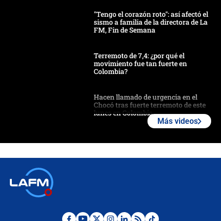
"Tengo el corazón roto": así afectó el
sismo a familia de la directora de La
FM, Fin de Semana
Terremoto de 7,4: ¿por qué el
movimiento fue tan fuerte en
Colombia?
Hacen llamado de urgencia en el
Chocó tras fuerte terremoto de este
lunes en Colombia
Más videos
Estas fueron las medidas que activó
la UNGRD tras el fuerte terremoto de
7,4 hoy en Colombia
Terremoto en Cali: colapsó edificio
de tres pisos y rescataron a una
niña entre los escombros