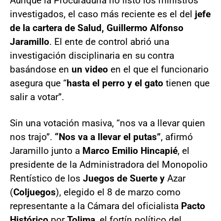
Aunque la Procuraduría no listó los ministros
investigados, el caso más reciente es el del
jefe
de la cartera de Salud, Guillermo Alfonso
Jaramillo
. El ente de control abrió una
investigación disciplinaria en su contra
basándose en
un video
en el que el funcionario
asegura que “
hasta el perro y el gato
tienen que
salir a votar”.
Sin una votación masiva, “nos va a llevar quien
nos trajo”.
“Nos va a llevar el putas”
, afirmó
Jaramillo junto a
Marco Emilio Hincapié
, el
presidente de la Administradora del Monopolio
Rentístico de los
Juegos de Suerte y
Azar
(
Coljuegos
), elegido el 8 de marzo como
representante a la Cámara del oficialista
Pacto
Histórico
por
Tolima
, el fortín político del