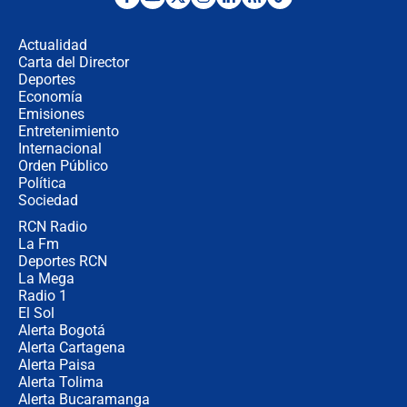
Fuerte temblor en Colombia hoy:
evacúan edificios y reportan daños
en Pereira, Armenia y Medellín
Actualidad
Carta del Director
Fuerte terremoto en Colombia se
Deportes
registró hoy 10 de agosto; sacudida
Economía
se sintió en varias ciudades
Emisiones
Entretenimiento
Internacional
🔴 EN VIVO | Noticiero La FM con
Orden Público
Juan Lozano - 10 de agosto de 2026
Política
Sociedad
RCN Radio
¿Por qué trasladaron desde Itagüí a
La Fm
jefes criminales ligados a la Paz
Total de Petro?: Las razones que
Deportes RCN
motivaron la decisión
La Mega
Radio 1
El Sol
Alerta Bogotá
Alerta Cartagena
Alerta Paisa
Alerta Tolima
Alerta Bucaramanga