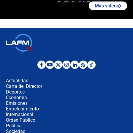
presidente de Colombia
Más videos
¿La posesión de Abelardo De la
Espriella en Cali inicia la
descentralización en Colombia? Esto
respondió el alcalde Eder
Así será la posesión de Abelardo de
la Espriella este 7 de agosto:
cronograma oficial y detalles clave
Desde dermatitis hasta infecciones:
los riesgos de usar cascos de motos
de aplicaciones de transporte
Actualidad
Carta del Director
¿Cómo comprar dólares desde el
Deportes
celular? Requisitos, pasos y
Economía
recomendaciones
Emisiones
Entretenimiento
Internacional
Las seis de las 6 con Juan Lozano |
Orden Público
jueves 6 de agosto de 2026
Política
Sociedad