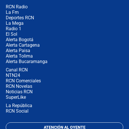
RCN Radio
Posesión de Abelardo De La Espriella
La Fm
en Cali: ¿qué pasará con los
congresistas del Pacto Histórico que
Deportes RCN
no asistirán?
La Mega
Radio 1
El Sol
Alerta Bogotá
Alerta Cartagena
Alerta Paisa
Alerta Tolima
Alerta Bucaramanga
Canal RCN
NTN24
RCN Comerciales
RCN Novelas
Noticias RCN
SuperLike
La República
RCN Social
ATENCIÓN AL OYENTE