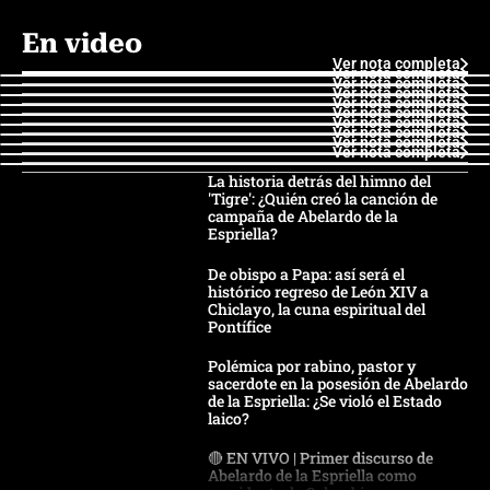
En video
Ver nota completa
Ver nota completa
Ver nota completa
Ver nota completa
Ver nota completa
Ver nota completa
Ver nota completa
Ver nota completa
Ver nota completa
Ver nota completa
La historia detrás del himno del
'Tigre': ¿Quién creó la canción de
campaña de Abelardo de la
Espriella?
De obispo a Papa: así será el
histórico regreso de León XIV a
Chiclayo, la cuna espiritual del
Pontífice
Polémica por rabino, pastor y
sacerdote en la posesión de Abelardo
de la Espriella: ¿Se violó el Estado
laico?
🔴 EN VIVO | Primer discurso de
Abelardo de la Espriella como