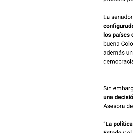
La senado
configurado
los países 
buena Colo
además un t
democracia
Sin embar
una decisi
Asesora de
“
La polític
Estado
y el