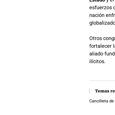
esfuerzos 
nación enf
globalizado”
Otros cong
fortalecer 
aliado fund
ilícitos.
Temas re
Cancilleria d