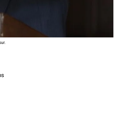
sur.
os