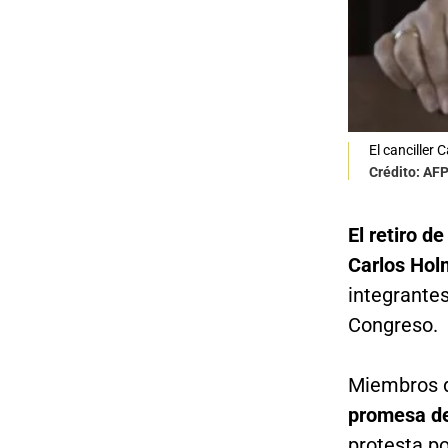
El canciller 
Crédito: AF
El retiro d
Carlos Holm
integrantes
Congreso.
Miembros d
promesa de
protesta po